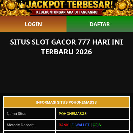
LOGIN
DAFTAR
SITUS SLOT GACOR 777 HARI INI
TERBARU 2026
INFORMASI SITUS POHONEMAS33
Nama Situs
POHONEMAS33
Metode Deposit
BANK
|
E-WALLET
|
QRIS