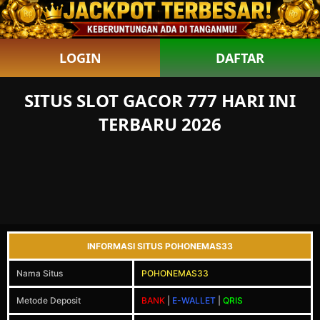
LOGIN
DAFTAR
SITUS SLOT GACOR 777 HARI INI
TERBARU 2026
INFORMASI SITUS POHONEMAS33
Nama Situs
POHONEMAS33
Metode Deposit
BANK
|
E-WALLET
|
QRIS