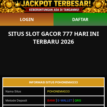
LOGIN
DAFTAR
SITUS SLOT GACOR 777 HARI INI
TERBARU 2026
INFORMASI SITUS POHONEMAS33
Nama Situs
POHONEMAS33
Metode Deposit
BANK
|
E-WALLET
|
QRIS