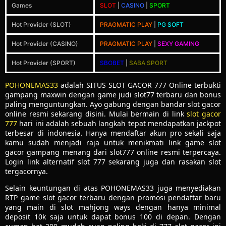
Games
SLOT
|
CASINO
|
SPORT
Hot Provider (SLOT)
PRAGMATIC PLAY
|
PG SOFT
Hot Provider (CASINO)
PRAGMATIC PLAY
|
SEXY GAMING
Hot Provider (SPORT)
SBOBET
|
SABA SPORT
POHONEMAS33
adalah SITUS SLOT GACOR 777 Online terbukti
gampang maxwin dengan game judi slot77 terbaru dan bonus
paling menguntungkan. Ayo gabung dengan bandar slot gacor
online resmi sekarang disini. Mulai bermain di link
slot gacor
777
hari ini adalah sebuah langkah tepat mendapatkan jackpot
terbesar di indonesia. Hanya mendaftar akun pro sekali saja
kamu sudah menjadi raja untuk menikmati link game slot
gacor gampang menang dari slot777 online resmi terpercaya.
Login link alternatif slot 777 sekarang juga dan rasakan slot
tergacornya.
Selain keuntungan di atas POHONEMAS33 juga menyediakan
RTP game slot gacor terbaru dengan promosi pendaftar baru
yang main di slot mahjong ways dengan hanya minimal
deposit 10k saja untuk dapat bonus 100 di depan. Dengan