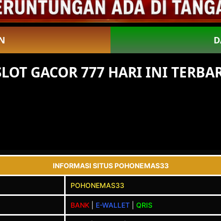
N
D
SLOT GACOR 777 HARI INI TERBA
INFORMASI SITUS POHONEMAS33
POHONEMAS33
BANK
|
E-WALLET
|
QRIS