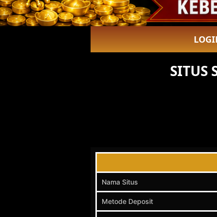
LOGI
SITUS 
Nama Situs
Metode Deposit